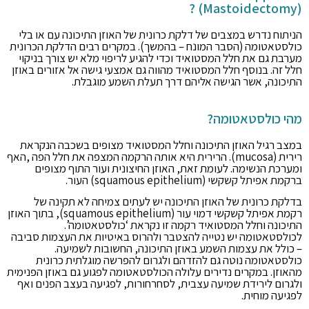
(Mastoidectomy) ?
הניתוח נדרש במצבים של דלקת כרונית של האוזן התיכונה עם או בלי
כולסטאטומה (הסבר המונח – בהמשך). במקרים רבים הדלקת הכרונית
מערבת גם את חלל המסטואיד וכדי להגיע לריפוי מלא יש צורך בניקוי
חלל זה. בנוסף חלל המסטואיד מהווה גם אמצעי גישה אל אזורים באוזן
התיכונה, אשר הגישה אליהם דרך תעלת השמע מוגבלת.
מהי כולסטאטומה?
במצב רגיל האוזן התיכונה וחלל המסטואיד מצופים בשכבה הנקראת
רירית (mucosa). הרירית היא אותה הרקמה המצפה את חלל הפה ,האף
ומערכת הנשימה. לעומת זאת, האוזן החיצונית ועור התוף מצופים
ברקמת אפיתל קשקשי (squamous epithelium) העור.
בדלקת כרונית של האוזן התיכונה יש לעתים צמיחה לא תקינה של
רקמת אפיתל קשקשי דמוי עור (squamous epithelium), בתוך האוזן
התיכונה וחלל המסטואיד רקמה זו נקראת ‘כולסטאטומה’.
לכולסטאטומה יש נטייה להצטבר ולהרוס באיטיות את העצמות סביבה
– כולל את עצמות השמע באוזן התיכונה, החשובות לשמיעה.
כולסטאטומה נוטה גם להזדהם ולגרום להפרשה מוגלתית כרונית
מהאוזן. במקרים נדירים עלולה הכולסטאטומה לפגוע גם באוזן הפנימית
ולגרום לירידת שמיעה עצבית, לסחרחורות, לפגיעה בעצב הפנים ואף
לפגיעה מוחית.