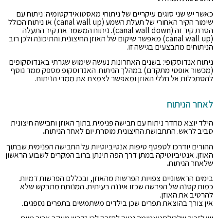
כאשר יש שני סוגים עיקריים של ניתוחי מאסטואידקטומיה: ניתוח עם
שימור הקיר האחורי של תעלת השמע (canal wall up) או ניתוח הכולל
הסרת קיר זה (canal wall down). ניתוח המשמר את קיר התעלה
(canal wall up) מאפשר שיקום של האוזן החיצונית והתיכונה ולכן רוב
הניתוחים מתבצעים בגישה זו.
ניתוח אנדוסקופי: בשנים האחרונות נעשה שימוש שגרתי באנדוסקופים
(מכשור אופטי מתקדם) במהלך הניתוח. האנדוסקופ מספק ממד נוסף
להסתכלות אל חללי האוזן ומאפשר לצמצם את ממדי הניתוח.
לאחר הניתוח
הילד יוצא מחדר ניתוח עם חבישה פנימית בתוך האוזן וחבישה חיצונית
סביב לראש. התחבושת החיצונית מוסרת יום לאחר הניתוח
.
ההורים יודרכו לטפטף טיפות אנטיביוטיות על החבישה הפנימית שבתוך
האוזן. אנטיביוטיקה במתן דרך הפה תינתן ברוב המקרים לשבוע הראשון
שלאחר הניתוח
.
בימים הראשוניים צפויות הפרשות מהאוזן, ובכללם הפרשות דמיות.
כמות קטנה של הפרשה שכזו איננה בעיתית. המנותח מתבקש שלא
להרטיב את האוזן.
אין צורך בהוצאת תפרים שכן בילדים משתמשים בתפרים נספגים.