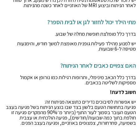
יש לזכור שלכולסטאטומה נטיה לחזרה לכן נדרש מעקב ארוך טווח
לאחר הניתוח וביצוע MRI של האוזניים לאחר כשנה מהניתוח.
מתי הילד יכול לחזור לגן או לבית הספר?
בדרך כלל מומלצת חופשת מחלה של שבוע.
יש למנוע מהילד פעילות גופנית מאומצת למשך חודש, והימנעות
מטיסה ל-6 שבועות.
האם צפויים כאבים לאחר הניתוח?
בדרך כלל הכאב מינימלי, ותרופות רגילות כמו נורופן או אקמול
מספיקות לשליטה בכאבים.
חשוב לדעת!
יש אפשרות לסיבוכים נדירים כתוצאה מניתוח זה:
פגיעה בתחושת הטעם בלשון בצד שבו בוצע הניתוח בשל פגיעה בעצב
הטעם העובר בסמוך לעור התוף (ביותר מ־90% מהמקרים פגיעה זו
חולפת בתוך כמה שבועות/חודשים), פגיעה הולכתית או עצבית
בשמיעה, סחרחורות, צפצופים באוזניים, ופגיעה בעצב הפנים.