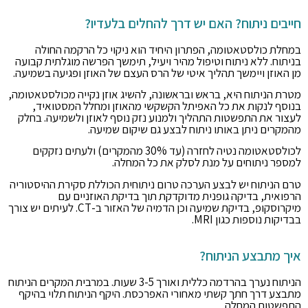
חייבים ניתוח? האם יש דרך להחלים בלעדיו?
במחלת כולסטאטומה, הפתרון היחיד הוא ניקוי כל הרקמה החולה
בניתוח. ללא ניתוח וטיפול מהיר ויעיל, תימשך הפרשה מוגלתית קבועה
מן האוזן ויימשך תהליך איטי של הרס העצם של האוזן ופגיעה בשמיעה.
מטרת הניתוח היא, בראש ובראשונה, להשיג אוזן נקייה מכולסטאטומה,
בנוסף לנקות את כל האפיתל הקשקשי מהאוזן ומחלל המסטואיד,
לעצור את התפשטות התהליך ולמנוע נזק נוסף לאוזן ולשמיעה. בחלק
מהמקרים ניתן באותו ניתוח לבצע גם שיקום שמיעה.
לכולסטאטומה נטיה לחזרה (עד 30% מהמקרים) ולעתים נזקקים
למספר ניתוחים על מנת לסלק את כל המחלה.
טרם הניתוח יש לבצע הערכה טרום ניתוחית הכוללת סקירת ההיסטוריה
הרפואית, בדיקה גופנית מדוקדקת תוך בדיקת האוזניים עם
מיקרוסקופ, בדיקת שמיעה וכן הדמיה של האזור ב-CT. לעיתים יש צורך
בבדיקות נוספות כגון MRI.
איך מתבצע הניתוח?
הניתוח נערך בהרדמה כללית ואורך 3-5 שעות. במרבית המקרים הניתוח
מתבצע דרך חתך קשתי מאחורי האפרכסת. היקף הניתוח תלוי בהיקף
התפשטות המחלה.