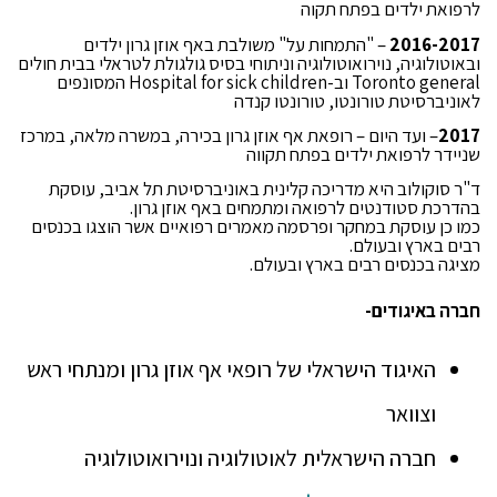
לרפואת ילדים בפתח תקוה
2016-2017
– "התמחות על" משולבת באף אוזן גרון ילדים
ובאוטולוגיה, נוירואוטולוגיה וניתוחי בסיס גולגולת לטראלי בבית חולים
Toronto general וב-Hospital for sick children המסונפים
לאוניברסיטת טורונטו, טורונטו קנדה
2017
– ועד היום – רופאת אף אוזן גרון בכירה, במשרה מלאה, במרכז
שניידר לרפואת ילדים בפתח תקווה
ד"ר סוקולוב היא מדריכה קלינית באוניברסיטת תל אביב, עוסקת
בהדרכת סטודנטים לרפואה ומתמחים באף אוזן גרון.
כמו כן עוסקת במחקר ופרסמה מאמרים רפואיים אשר הוצגו בכנסים
רבים בארץ ובעולם.
מציגה בכנסים רבים בארץ ובעולם.
חברה באיגודים-
האיגוד הישראלי של רופאי אף אוזן גרון ומנתחי ראש
וצוואר
חברה הישראלית לאוטולוגיה ונוירואוטולוגיה