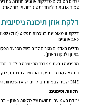
ילדים הסובלים מדלקות אוזניים חוזרות בתדיר
צמוד או ניתוח להחדרת צינוריות אוורור לאוזניים
דלקת אוזן תיכונה ניסיובית "נוזלים באוזניים" ME
דלקת זו מאופיינת בנוכחות תפליט (נוזל) שאינ
כאב אוזניים.
נוזלים באוזניים נוצרים לרוב בשל הפרעה תפ
באוזן ולניקוז האוזן).
ההפרעה נובעת ממבנה החצוצרה בילדים, הגדלה
כתוצאה מחוסר תפקוד החצוצרה נוצר תת לחץ בא
OME שכיחה במיוחד בילדים. שיא השכיחות היא בגיל שנתיים השכיחות יורדת באופן ניכר לאחר גיל 8 שנים.
תלונות וסימנים:
ירידה בשמיעה ותחושה של מלאות באוזן – בחלק