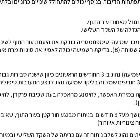
תפתחות הדיבור. בנוסף יכולים להתחולל שינויים כרוניים ובלת
נוזל מאחורי עור התוף.
והגדלה של השקד השלישי.
ון שמיעה. טימפנומטריה בודקת את היענות עור התוף לשינוי ל
נית לצורך תכנון טיפולי.
מעקב והשגחה: מעקב רפואי ושמיעתי (בדיקת שמיעה) נהוג ב-3 החודשים הראש
קה במידת האפשר, להימנע מהאכלה בעת שכיבת פרקדן, להימ
).
טיפול כירורגי: זהו הטיפול המקובל ב OME ממושך מעל 3 חודשים. בניתוח מבוצע ח
 צינוריות איוורור)
תים נהוג לשלב ניתוח זה עם כריתה של השקד השלישי (במיוח