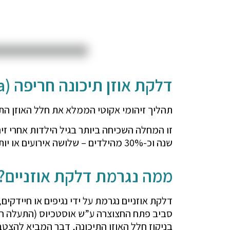
דלקת אוזן תיכונה חריפה (Acute Otitis Media) -
תהליך זיהומי אקוטי הממלא את חלל האוזן ה
שנה וכ-30% מהילדים – שלושה אירועים או יותר עד גיל 3 שנים.
ממה נגרמת דלקת אוזניים?
דלקת אוזניים נגרמת על ידי נגיפים או חיידקי
סביב פתח החצוצרה ע”ש אוסטכיוס (התעלה המק
בניקוז חלל האוזן התיכונה, דבר המביא להצטברו