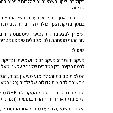
בקול רם. ליקוי השמיעה יכול לגרום לעיכוב בה
שכיחה.
בבדיקת האוזן ניתן לראות עכירות של התופית, ו
בנוסף בדיקת האף יכולה להדגים גודש, נזלת 
יש צורך לבצע בדיקת שמיעה וטימפנומטריה במכ
עור התוף מופחתת ולכן מקבלים טימפנומטריה שטוחה (B). בדיקת השמיעה יכולה לאפיין את סוג וחומרת איבוד השמיעה והיא חיו
טיפול:
לרמה תקינה. רק במקרים של נוזל עקשני מעל 3 חודשים שמלווה בליקוי שמיעה נהוג לבצע התערבות טיפולית.
המלצות סביבתיות: להימנע מעישון בבית, הנ
מחשיפה לקבוצות גדולות של ילדים (כגון במעון
של צינורית אוורור דרך החור בתופית. (ראה ניתוח
השיפור בשמיעה כמעט מידי לאחר הניתוח. לעי